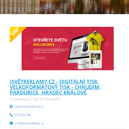
ISVĚTREKLAMY.CZ - DIGITÁLNÍ TISK,
VELKOFORMÁTOVÝ TISK - CHRUDIM,
PARDUBICE, HRADEC KRÁLOVÉ
Průmyslová 7 537 01 Chrudim
www.isvetreklamy.cz
773 922 386
info@isvetreklamy.cz