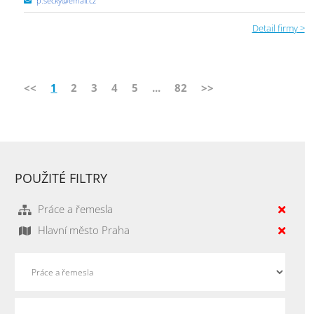
p.secky@email.cz
Detail firmy >
<<
1
2
3
4
5
...
82
>>
POUŽITÉ FILTRY
Práce a řemesla
Hlavní město Praha