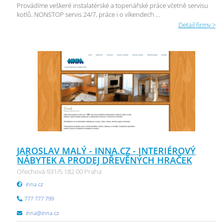
Provádíme veškeré instalatérské a topenářské práce včetně servisu
kotlů. NONSTOP servis 24/7, práce i o víkendech ...
Detail firmy >
JAROSLAV MALÝ - INNA.CZ - INTERIÉROVÝ
NÁBYTEK A PRODEJ DŘEVĚNÝCH HRAČEK
Ořechová 931/5 182 00 Praha
inna.cz
777 777 799
inna@inna.cz