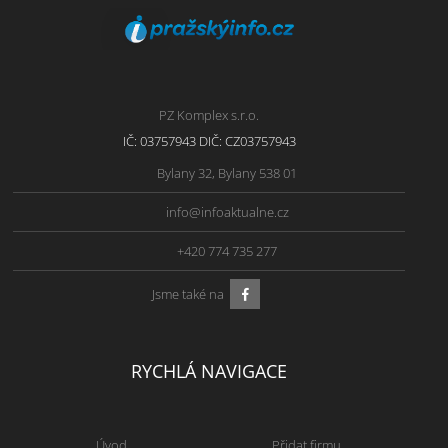
PZ Komplex s.r.o.
IČ: 03757943 DIČ: CZ03757943
Bylany 32, Bylany 538 01
info@infoaktualne.cz
+420 774 735 277
Jsme také na
RYCHLÁ NAVIGACE
Úvod
Přidat firmu