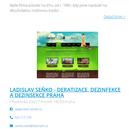
Naše firma působí na trhu od r. 1991, kdy jsme navázali na
dlouholetou rodinnou tradici ...
Detail firmy >
LADISLAV SEŇKO - DERATIZACE, DEZINFEKCE
A DEZINSEKCE PRAHA
Přezletická 256/17 Prosek 190 00 Praha
www.ddd-senko.cz
723 117 779
senko.ddd@seznam.cz