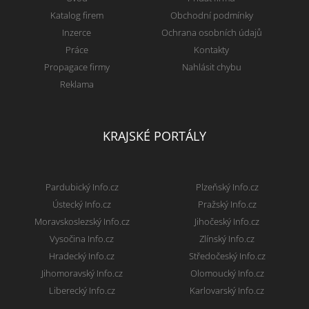
Katalog firem
Obchodní podmínky
Inzerce
Ochrana osobních údajů
Práce
Kontakty
Propagace firmy
Nahlásit chybu
Reklama
KRAJSKÉ PORTÁLY
Pardubický Info.cz
Plzeňský Info.cz
Ústecký Info.cz
Pražský Info.cz
Moravskoslezský Info.cz
Jihočeský Info.cz
Vysočina Info.cz
Zlínský Info.cz
Hradecký Info.cz
Středočeský Info.cz
Jihomoravský Info.cz
Olomoucký Info.cz
Liberecký Info.cz
Karlovarský Info.cz