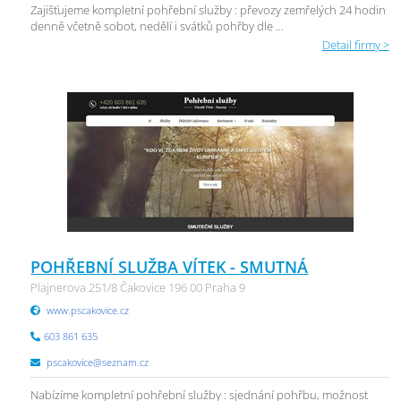
Zajišťujeme kompletní pohřební služby : převozy zemřelých 24 hodin
denně včetně sobot, nedělí i svátků pohřby dle ...
Detail firmy >
POHŘEBNÍ SLUŽBA VÍTEK - SMUTNÁ
Plajnerova 251/8 Čakovice 196 00 Praha 9
www.pscakovice.cz
603 861 635
pscakovice@seznam.cz
Nabízíme kompletní pohřební služby : sjednání pohřbu, možnost