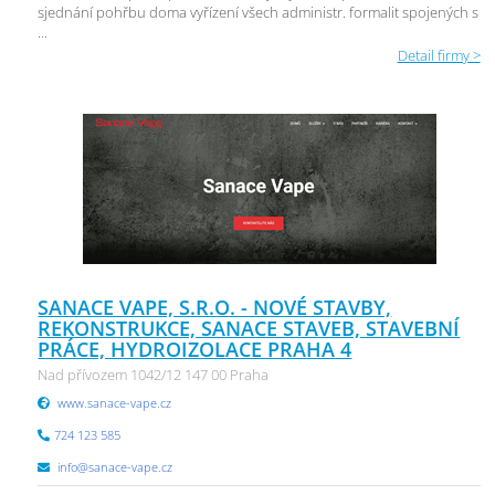
sjednání pohřbu doma vyřízení všech administr. formalit spojených s
...
Detail firmy >
SANACE VAPE, S.R.O. - NOVÉ STAVBY,
REKONSTRUKCE, SANACE STAVEB, STAVEBNÍ
PRÁCE, HYDROIZOLACE PRAHA 4
Nad přívozem 1042/12 147 00 Praha
www.sanace-vape.cz
724 123 585
info@sanace-vape.cz