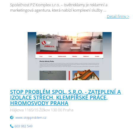
Společnost PZ Komplex s.r.o. – Isvětreklamy je reklamní a
marketingová agentura, která nabízí komplexní služby ...
Detail firmy >
STOP PROBLÉM SPOL. S.R.O. - ZATEPLENÍ A
IZOLACE STŘECH, KLEMPÍŘSKÉ PRÁCE,
HROMOSVODY PRAHA
Hájkova 1165/15 Žižkov 130 00 Praha
www.stopproblem.cz
603 982 549