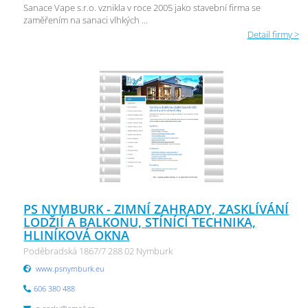
Sanace Vape s.r.o. vznikla v roce 2005 jako stavební firma se
zaměřením na sanaci vlhkých ...
Detail firmy >
PS NYMBURK - ZIMNÍ ZAHRADY, ZASKLÍVÁNÍ
LODŽIÍ A BALKONU, STÍNÍCÍ TECHNIKA,
HLINÍKOVÁ OKNA
Poděbradská 1867/7 288 02 Nymburk
www.psnymburk.eu
606 380 488