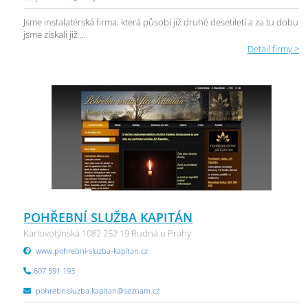
Jsme instalatérská firma, která působí již druhé desetiletí a za tu dobu
jsme získali již ...
Detail firmy >
POHŘEBNÍ SLUŽBA KAPITÁN
Karlovotýnská 1082 252 19 Rudná u Prahy
www.pohrebni-sluzba-kapitan.cz
607 591 193
pohrebnisluzba.kapitan@seznam.cz