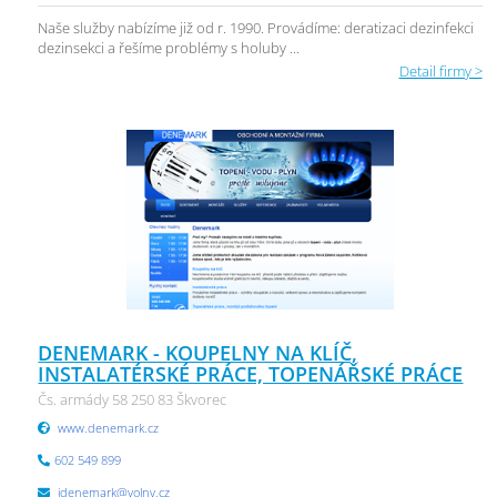
Naše služby nabízíme již od r. 1990. Provádíme: deratizaci dezinfekci
dezinsekci a řešíme problémy s holuby ...
Detail firmy >
DENEMARK - KOUPELNY NA KLÍČ,
INSTALATÉRSKÉ PRÁCE, TOPENÁŘSKÉ PRÁCE
Čs. armády 58 250 83 Škvorec
www.denemark.cz
602 549 899
jdenemark@volny.cz