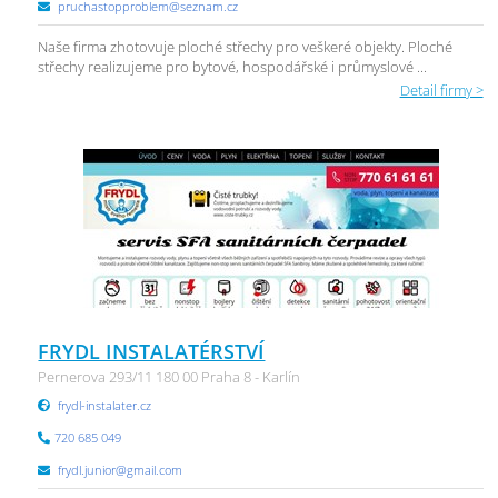
pruchastopproblem@seznam.cz
Naše firma zhotovuje ploché střechy pro veškeré objekty. Ploché
střechy realizujeme pro bytové, hospodářské i průmyslové ...
Detail firmy >
FRYDL INSTALATÉRSTVÍ
Pernerova 293/11 180 00 Praha 8 - Karlín
frydl-instalater.cz
720 685 049
frydl.junior@gmail.com