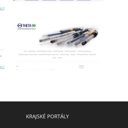
y >
u
y >
KRAJSKÉ PORTÁLY