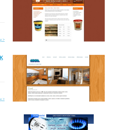
y >
EK
y >