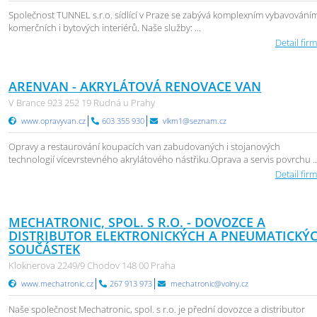
Společnost TUNNEL s.r.o. sídlící v Praze se zabývá komplexním vybavování
komerčních i bytových interiérů. Naše služby: ...
Detail firm
ARENVAN - AKRYLÁTOVÁ RENOVACE VAN
V Brance 923 252 19 Rudná u Prahy
www.opravyvan.cz
603 355 930
vlkm1@seznam.cz
Opravy a restaurování koupacích van zabudovaných i stojanových
technologií vícevrstevného akrylátového nástřiku.Oprava a servis povrchu ..
Detail firm
MECHATRONIC, SPOL. S R.O. - DOVOZCE A
DISTRIBUTOR ELEKTRONICKÝCH A PNEUMATICKÝ
SOUČÁSTEK
Kloknerova 2249/9 Chodov 148 00 Praha
www.mechatronic.cz
267 913 973
mechatronic@volny.cz
Naše společnost Mechatronic, spol. s r.o. je přední dovozce a distributor