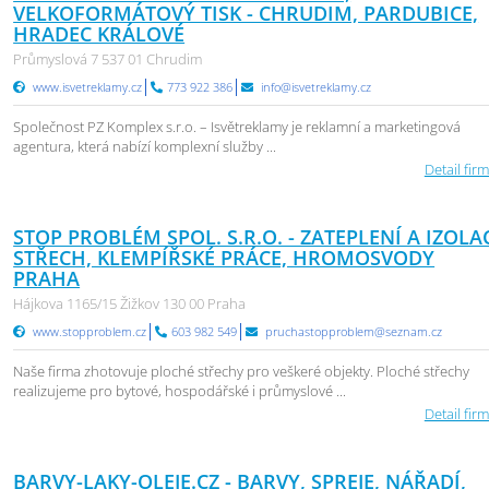
VELKOFORMÁTOVÝ TISK - CHRUDIM, PARDUBICE,
HRADEC KRÁLOVÉ
Průmyslová 7 537 01 Chrudim
www.isvetreklamy.cz
773 922 386
info@isvetreklamy.cz
Společnost PZ Komplex s.r.o. – Isvětreklamy je reklamní a marketingová
agentura, která nabízí komplexní služby ...
Detail firm
STOP PROBLÉM SPOL. S.R.O. - ZATEPLENÍ A IZOLA
STŘECH, KLEMPÍŘSKÉ PRÁCE, HROMOSVODY
PRAHA
Hájkova 1165/15 Žižkov 130 00 Praha
www.stopproblem.cz
603 982 549
pruchastopproblem@seznam.cz
Naše firma zhotovuje ploché střechy pro veškeré objekty. Ploché střechy
realizujeme pro bytové, hospodářské i průmyslové ...
Detail firm
BARVY-LAKY-OLEJE.CZ - BARVY, SPREJE, NÁŘADÍ,