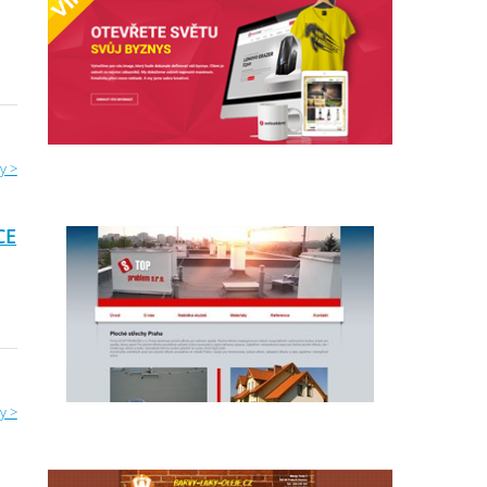
y >
CE
y >