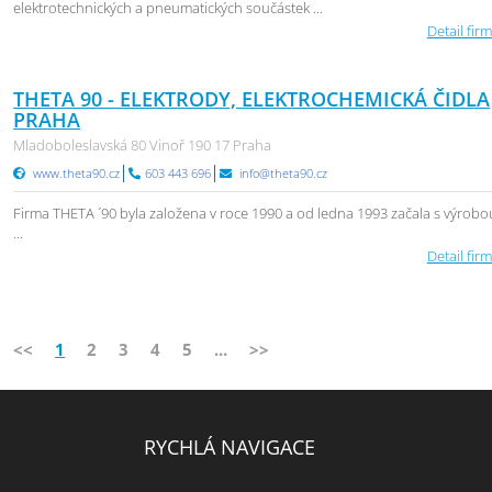
elektrotechnických a pneumatických součástek ...
Detail firm
THETA 90 - ELEKTRODY, ELEKTROCHEMICKÁ ČIDLA
PRAHA
Mladoboleslavská 80 Vinoř 190 17 Praha
www.theta90.cz
603 443 696
info@theta90.cz
Firma THETA ´90 byla založena v roce 1990 a od ledna 1993 začala s výrobo
...
Detail firm
<<
1
2
3
4
5
...
>>
RYCHLÁ NAVIGACE