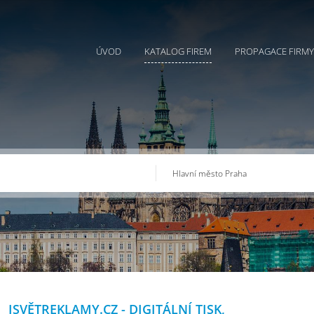
ÚVOD
KATALOG FIREM
PROPAGACE FIRMY
ISVĚTREKLAMY.CZ - DIGITÁLNÍ TISK,