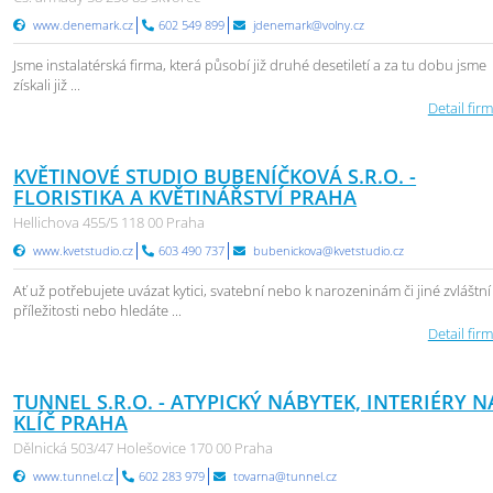
www.denemark.cz
602 549 899
jdenemark@volny.cz
Jsme instalatérská firma, která působí již druhé desetiletí a za tu dobu jsme
získali již ...
Detail firm
KVĚTINOVÉ STUDIO BUBENÍČKOVÁ S.R.O. -
FLORISTIKA A KVĚTINÁŘSTVÍ PRAHA
Hellichova 455/5 118 00 Praha
www.kvetstudio.cz
603 490 737
bubenickova@kvetstudio.cz
Ať už potřebujete uvázat kytici, svatební nebo k narozeninám či jiné zvláštní
příležitosti nebo hledáte ...
Detail firm
TUNNEL S.R.O. - ATYPICKÝ NÁBYTEK, INTERIÉRY N
KLÍČ PRAHA
Dělnická 503/47 Holešovice 170 00 Praha
www.tunnel.cz
602 283 979
tovarna@tunnel.cz