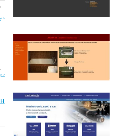
m
y >
.
y >
CH