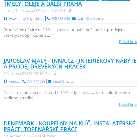
TMELY, OLEJE A DALŠÍ PRAHA
Nikoly Tesly 1424/3 Dejvice 160 00 Praha
www.barvy-laky-oleje.cz
605 258 040
walmi@seznam.cz
Prodáváme už více než 10 let a máme bohaté zkušenosti s prodejem
veškerých doplňků, jenž ...
Detail firm
JAROSLAV MALÝ - INNA.CZ - INTERIÉROVÝ NÁBYT
A PRODEJ DŘEVĚNÝCH HRAČEK
Ořechová 931/5 182 00 Praha
inna.cz
777 777 799
inna@inna.cz
Naše firma působí na trhu od r. 1991, kdy jsme navázali na dlouholetou
rodinnou tradici ...
Detail firm
DENEMARK - KOUPELNY NA KLÍČ, INSTALATÉRSKÉ
PRÁCE, TOPENÁŘSKÉ PRÁCE
Čs. armády 58 250 83 Škvorec