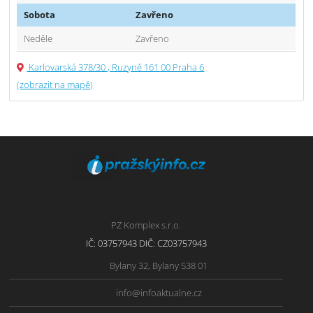
Sobota
Zavřeno
Neděle
Zavřeno
Karlovarská 378/30 , Ruzyně 161 00 Praha 6
(zobrazit na mapě)
PZ Komplex s.r.o.
IČ: 03757943 DIČ: CZ03757943
Bylany 32, Bylany 538 01
info@infoaktualne.cz