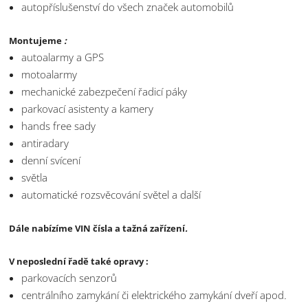
autopříslušenství do všech značek automobilů
Montujeme
:
autoalarmy a GPS
motoalarmy
mechanické zabezpečení řadicí páky
parkovací asistenty a kamery
hands free sady
antiradary
denní svícení
světla
automatické rozsvěcování světel a další
Dále nabízíme VIN čísla a tažná zařízení
.
V neposlední řadě také opravy :
parkovacích senzorů
centrálního zamykání či elektrického zamykání dveří apod
.