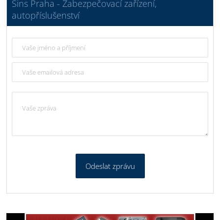
Sins Praha - Zabezpečovací zařízení,
autopříslušenství
Odeslat zprávu