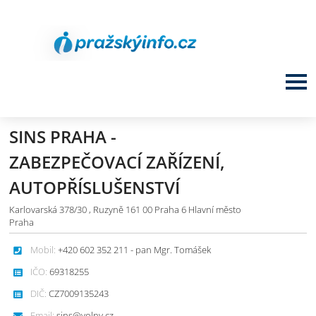
SINS PRAHA -
ZABEZPEČOVACÍ ZAŘÍZENÍ,
AUTOPŘÍSLUŠENSTVÍ
Karlovarská 378/30 , Ruzyně 161 00 Praha 6 Hlavní město
Praha
Mobil:
+420 602 352 211 - pan Mgr. Tomášek
IČO:
69318255
DIČ:
CZ7009135243
Email:
sins@volny.cz