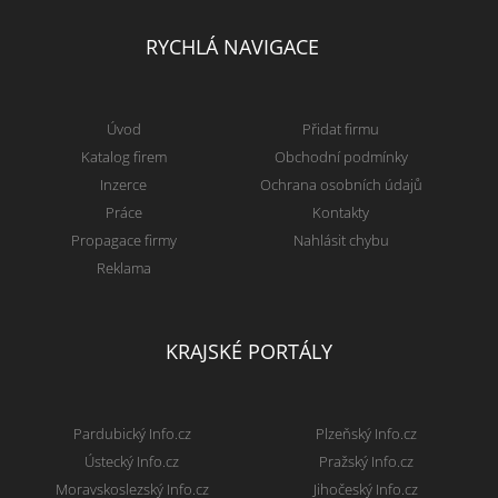
RYCHLÁ NAVIGACE
Úvod
Přidat firmu
Katalog firem
Obchodní podmínky
Inzerce
Ochrana osobních údajů
Práce
Kontakty
Propagace firmy
Nahlásit chybu
Reklama
KRAJSKÉ PORTÁLY
Pardubický Info.cz
Plzeňský Info.cz
Ústecký Info.cz
Pražský Info.cz
Moravskoslezský Info.cz
Jihočeský Info.cz