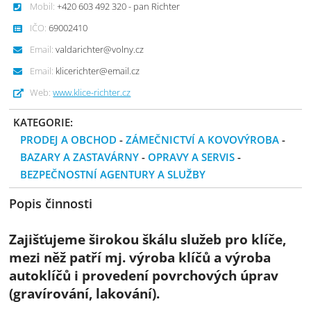
Mobil:
+420 603 492 320 - pan Richter
IČO:
69002410
Email:
valdarichter@volny.cz
Email:
klicerichter@email.cz
Web:
www.klice-richter.cz
KATEGORIE:
PRODEJ A OBCHOD
-
ZÁMEČNICTVÍ A KOVOVÝROBA
-
BAZARY A ZASTAVÁRNY
-
OPRAVY A SERVIS
-
BEZPEČNOSTNÍ AGENTURY A SLUŽBY
Popis činnosti
Zajišťujeme širokou škálu služeb pro klíče,
mezi něž patří mj. výroba klíčů a výroba
autoklíčů i provedení povrchových úprav
(gravírování, lakování).