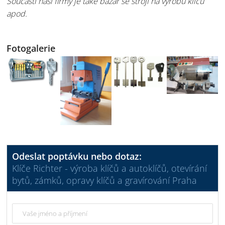
Součástí naší firmy je také bazar se stroji na výrobu klíčů
apod.
Fotogalerie
Odeslat poptávku nebo dotaz:
Klíče Richter - výroba klíčů a autoklíčů, otevírání
bytů, zámků, opravy klíčů a gravírování Praha