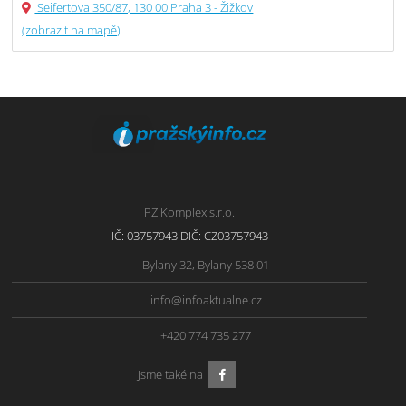
Seifertova 350/87, 130 00 Praha 3 - Žižkov
(zobrazit na mapě)
PZ Komplex s.r.o.
IČ: 03757943 DIČ: CZ03757943
Bylany 32, Bylany 538 01
info@infoaktualne.cz
+420 774 735 277
Jsme také na