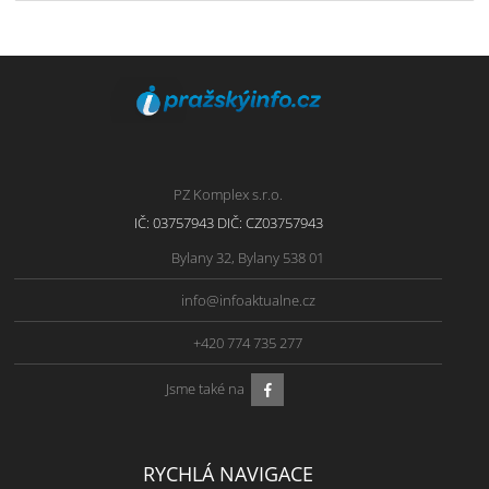
PZ Komplex s.r.o.
IČ: 03757943 DIČ: CZ03757943
Bylany 32, Bylany 538 01
info@infoaktualne.cz
+420 774 735 277
Jsme také na
RYCHLÁ NAVIGACE