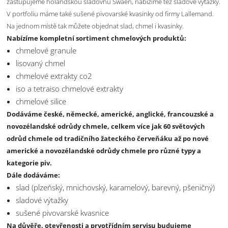
zastupujeme holandskou sladovnu Swaen, nabízíme též sladové výtažky.
V portfoliu máme také sušené pivovarské kvasinky od firmy Lallemand.
Na jednom místě tak můžete objednat slad, chmel i kvasinky.
Nabízíme kompletní sortiment chmelových produktů:
chmelové granule
lisovaný chmel
chmelové extrakty co2
iso a tetraiso chmelové extrakty
chmelové silice
Dodáváme české, německé, americké, anglické, francouzské a
novozélandské odrůdy chmele, celkem více jak 60 světových
odrůd chmele od tradičního žateckého červeňáku až po nové
americké a novozélandské odrůdy chmele pro různé typy a
kategorie piv.
Dále dodáváme:
slad (plzeňský, mnichovský, karamelový, barevný, pšeničný)
sladové výtažky
sušené pivovarské kvasnice
Na důvěře, otevřenosti a prvotřídním servisu budujeme