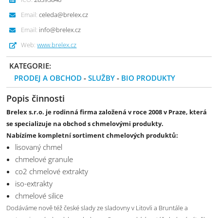
Email:
celeda@brelex.cz
Email:
info@brelex.cz
Web:
www.brelex.cz
KATEGORIE:
PRODEJ A OBCHOD
-
SLUŽBY
-
BIO PRODUKTY
Popis činnosti
Brelex s.r.o. je rodinná firma založená v roce 2008 v Praze, která
se specializuje na obchod s chmelovými produkty.
Nabízíme kompletní sortiment chmelových produktů:
lisovaný chmel
chmelové granule
co2 chmelové extrakty
iso-extrakty
chmelové silice
Dodáváme nově též české slady ze sladovny v Litovli a Bruntále a