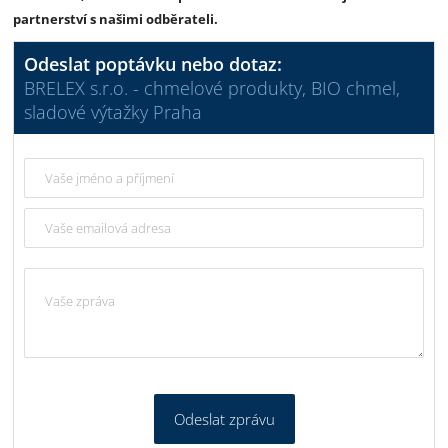
partnerství s našimi odběrateli.
Odeslat poptávku nebo dotaz:
BRELEX s.r.o. - chmelové produkty, BIO chmel,
sladové výtažky Praha
Odeslat zprávu