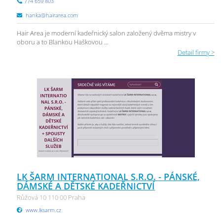
774 659 803
hanka@hairarea.com
Hair Area je moderní kadeřnický salon založený dvěma mistry v
oboru a to Blankou Haškovou ...
Detail firmy >
LK ŠARM INTERNATIONAL S.R.O. - PÁNSKÉ,
DÁMSKÉ A DĚTSKÉ KADEŘNICTVÍ
Růžová 10 110 00 Praha
www.lksarm.cz