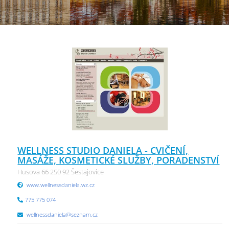
WELLNESS STUDIO DANIELA - CVIČENÍ,
MASÁŽE, KOSMETICKÉ SLUŽBY, PORADENSTVÍ
Husova 66 250 92 Šestajovice
www.wellnessdaniela.wz.cz
775 775 074
wellnessdaniela@seznam.cz