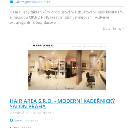
salonvojtech@seznam.cz
Naše služby zákazníkům: prodlužování a zhušťování vlasů keratinem
a metodou MICRO RING kreativní střihy melírování i vrstvené
extravagantní účesy vlasové ...
Detail firmy >
HAIR AREA S.R.O. - MODERNÍ KADEŘNICKÝ
SALON PRAHA
Zlatnická 12 110 00 Praha 1
www.hairarea.cz