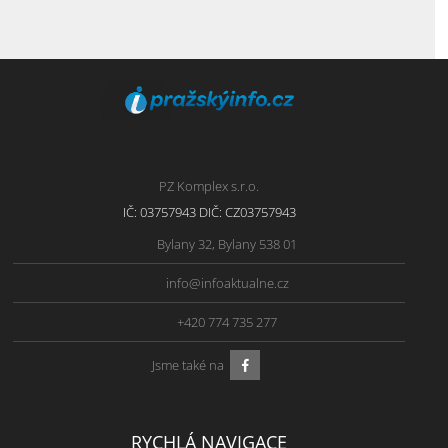
PZ Komplex s.r.o.
IČ: 03757943 DIČ: CZ03757943
Bylany 32, Bylany 538 01
info@infoaktualne.cz
+420 774 735 277
Jsme také na
RYCHLÁ NAVIGACE