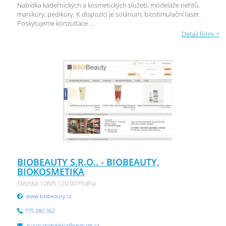
Nabídka kadeřnických a kosmetických služeb, modeláže nehtů,
manikúry, pedikúry. K dispozici je solárium, biostimulační laser.
Poskytujeme konzultace ...
Detail firmy >
BIOBEAUTY S.R.O.. - BIOBEAUTY,
BIOKOSMETIKA
Slezská 126/6 120 00 Praha
www.biobeauty.cz
775 280 362
zuzananohejlova@seznam.cz