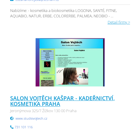
Nabízíme: - kosmetika a biokosmetika LOGONA, SANTÉ, FITNE,
AQUABIO, NATUR, ERBE, COLORERBE, PALMEA, NEOBIO - ...
Detail firmy >
SALON VOJTĚCH KAŠPAR - KADEŘNICTVÍ,
KOSMETIKA PRAHA
Jeronýmova 325/7 Žižkov 130 00 Praha
www.studiovojtech.cz
731 101 116