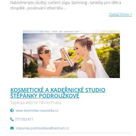
Nabízíme tyto služby: cvičení: Jóga, Spinning , tanečky pro děti a
dospělé , posilování střed těla ...
Detail firmy >
KOSMETICKÉ A KADEŘNICKÉ STUDIO
ŠTĚPÁNKY PODROUŽKOVÉ
Teplická 492/19 190 00 Praha
www.kosmetika-vizazistika.cz
777 553 811
stepanka.podrouzkova@seznam.cz