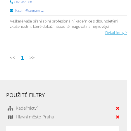
602 282 308
lk.sarm@seznam.cz
Veškeré vaše přání splní profesionální kadeřnice s dlouholetými
zkušenostmi, které dokáží nápaditě reagovat na nejnovější ...
Detail firmy >
<<
1
>>
POUŽITÉ FILTRY
Kadeřnictví
Hlavní město Praha