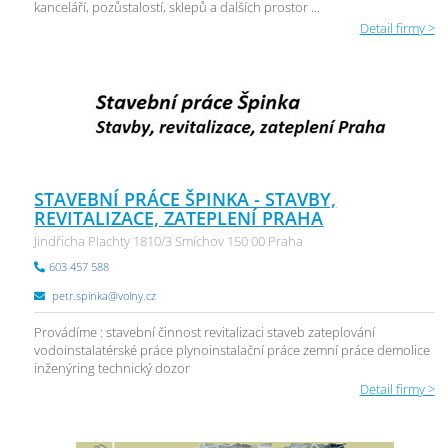
kanceláří, pozůstalostí, sklepů a dalších prostor ...
Detail firmy >
STAVEBNÍ PRÁCE ŠPINKA - STAVBY,
REVITALIZACE, ZATEPLENÍ PRAHA
Jindřicha Plachty 1810/3 Smíchov 150 00 Praha
603 457 588
petr.spinka@volny.cz
Provádíme : stavební činnost revitalizaci staveb zateplování
vodoinstalatérské práce plynoinstalační práce zemní práce demolice
inženýring technický dozor
Detail firmy >