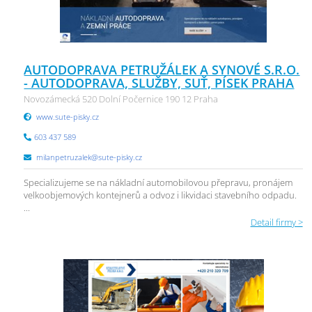
AUTODOPRAVA PETRUŽÁLEK A SYNOVÉ S.R.O.
- AUTODOPRAVA, SLUŽBY, SUŤ, PÍSEK PRAHA
Novozámecká 520 Dolní Počernice 190 12 Praha
www.sute-pisky.cz
603 437 589
milanpetruzalek@sute-pisky.cz
Specializujeme se na nákladní automobilovou přepravu, pronájem
velkoobjemových kontejnerů a odvoz i likvidaci stavebního odpadu.
...
Detail firmy >