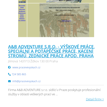
A&B ADVENTURE S.R.O. - VÝŠKOVÉ PRÁCE,
SPECIÁLNÍ A POTÁPĚČSKÉ PRÁCE, KÁCENÍ
STROMŮ, ZEDNICKÉ PRÁCE APOD. PRAHA
Jilmová 1437/13 Žižkov 130 00 Praha
www.pracevevyskach.cz
724 585 865
info@pracevevyskach.cz
Firma A&B ADVENTURE s.r.o. sídlící v Praze poskytuje profesionální
služby v oblasti veškerých prací ve ...
Detail firmy >