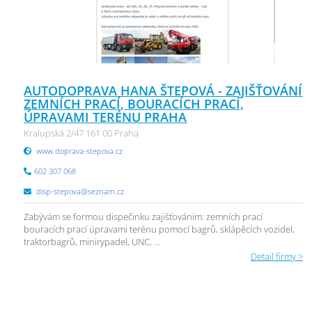
AUTODOPRAVA HANA ŠTEPOVÁ - ZAJIŠŤOVÁNÍ
ZEMNÍCH PRACÍ, BOURACÍCH PRACÍ,
ÚPRAVAMI TERÉNU PRAHA
Kralupská 2/47 161 00 Praha
www.doprava-stepova.cz
602 307 068
disp-stepova@seznam.cz
Zabývám se formou dispečinku zajišťováním: zemních prací
bouracích prací úpravami terénu pomocí bagrů, sklápěcích vozidel,
traktorbagrů, minirypadel, UNC, ...
Detail firmy >