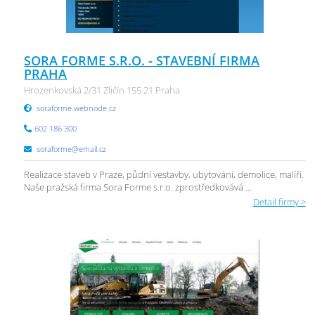
SORA FORME S.R.O. - STAVEBNÍ FIRMA
PRAHA
Hrozenkovská 2/31 Zličín 155 21 Praha
soraforme.webnode.cz
602 186 300
soraforme@email.cz
Realizace staveb v Praze, půdní vestavby, ubytování, demolice, malíři.
Naše pražská firma Sora Forme s.r.o. zprostředkovává ...
Detail firmy >