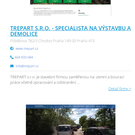
TREPART S.R.O. - SPECIALISTA NA VÝSTAVBU A
DEMOLICE
Pištěkova 782/3 Chodov Praha 149 00 Praha 415
www.trepart.cz
604 833 684
info@trepart.cz
TREPART s.r.o. je stavební firmou zaměřenou na: zemní a bourací
práce včetně zpracování a odstranění ...
Detail firmy >