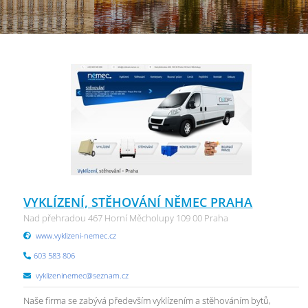
VYKLÍZENÍ, STĚHOVÁNÍ NĚMEC PRAHA
Nad přehradou 467 Horní Měcholupy 109 00 Praha
www.vyklizeni-nemec.cz
603 583 806
vyklizeninemec@seznam.cz
Naše firma se zabývá především vyklízením a stěhováním bytů,