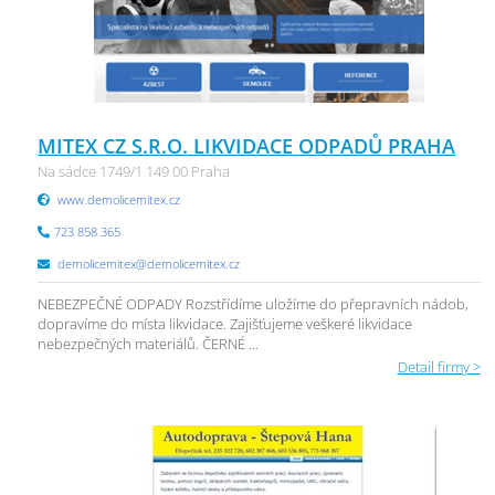
MITEX CZ S.R.O. LIKVIDACE ODPADŮ PRAHA
Na sádce 1749/1 149 00 Praha
www.demolicemitex.cz
723 858 365
demolicemitex@demolicemitex.cz
NEBEZPEČNÉ ODPADY Rozstřídíme uložíme do přepravních nádob,
dopravíme do místa likvidace. Zajišťujeme veškeré likvidace
nebezpečných materiálů. ČERNÉ ...
Detail firmy >