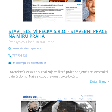
STAVITELSTVÍ PECKA S.R.O. - STAVEBNÍ PRÁCE
NA MÍRU PRAHA
Švábky 52/2 Libeň 180 00 Praha
www.stavitelstvipecka.cz
777 705 726
miloslav.pecka@seznam.cz
Stavitelství Pecka s.r.o. realizuje veškeré práce spojené s rekonstrukcí
bytu či domu. Naše služby : rekonstrukce bytů ...
Detail firmy >