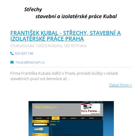
FRANTIŠEK KUBAL - STŘECHY, STAVEBNÍ A
IZOLATÉRSKÉ PRÁCE PRAHA
Chabařovická 1332/3 Kobylisy 182 00 Praha
603 820 148
f.kubal@seznam.cz
Firma Františka Kubala sídlící v Praze, provádí služby v oblasti
stavebních prací od demolice až ...
Detail firmy >