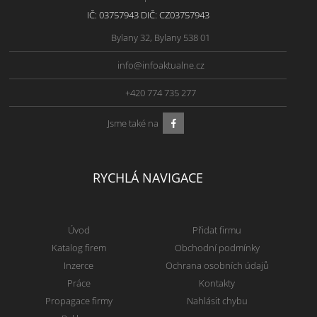
IČ: 03757943 DIČ: CZ03757943
Bylany 32, Bylany 538 01
info@infoaktualne.cz
+420 774 735 277
Jsme také na
RYCHLÁ NAVIGACE
Úvod
Přidat firmu
Katalog firem
Obchodní podmínky
Inzerce
Ochrana osobních údajů
Práce
Kontakty
Propagace firmy
Nahlásit chybu