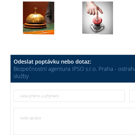
Odeslat poptávku nebo dotaz:
Bezpečnostní agentura IPSO s.r.o. Praha - ostrah
služby