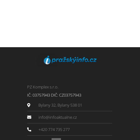
PZ Komplex s.r.o.
IČ: 03757943 DIČ: CZ03757943
Bylany 32, Bylany 538 01
info@infoaktualne.cz
+420 774 735 277