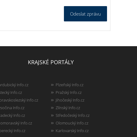
Odeslat zprávu
KRAJSKÉ PORTÁLY
rdubický Info.cz
Plzeňský Info.cz
tecký Info.cz
Pražský Info.cz
ravskoslezský Info.cz
Jihočeský Info.cz
sočina Info.cz
Zlínský Info.cz
adecký Info.cz
Středočeský Info.cz
homoravský Info.cz
Olomoucký Info.cz
berecký Info.cz
Karlovarský Info.cz