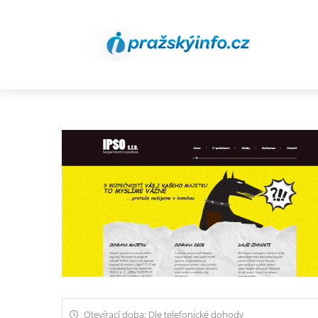
Otevírací doba: Dle telefonické dohody