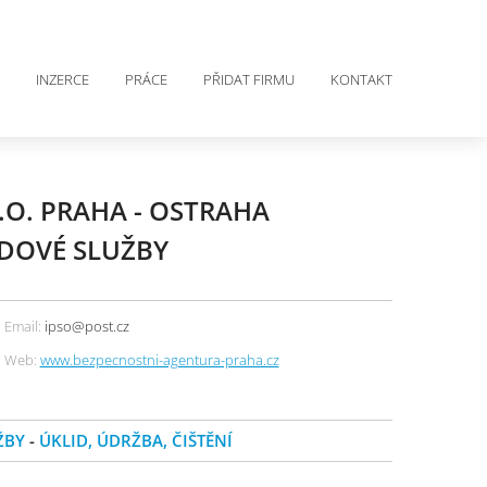
INZERCE
PRÁCE
PŘIDAT FIRMU
KONTAKT
.O. PRAHA - OSTRAHA
IDOVÉ SLUŽBY
Email:
ipso@post.cz
Web:
www.bezpecnostni-agentura-praha.cz
ŽBY
-
ÚKLID, ÚDRŽBA, ČIŠTĚNÍ