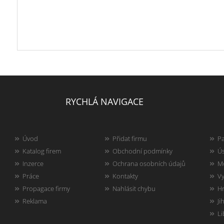
RYCHLÁ NAVIGACE
Úvod
Přidat firmu
Pa
Katalog firem
Obchodní podmínky
Ús
Inzerce
Ochrana osobních údajů
Mo
Práce
Kontakty
Vy
Propagace firmy
Nahlásit chybu
Hr
Reklama
Ji
Li