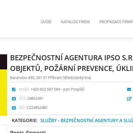
ÚVOD
KATALOG FIREM
PROPAGACE FIRMY
BEZPEČNOSTNÍ AGENTURA IPSO S.R
OBJEKTŮ, POŽÁRNÍ PREVENCE, ÚKL
Barandov 435, 261 01 Příbram Středočeský kraj
Mobil:
+420 602 587 584 - pan Pospíšil
IČO:
24852481
DIČ:
CZ24852481
KATEGORIE:
SLUŽBY
-
BEZPEČNOSTNÍ AGENTURY A SLU
Popis činnosti