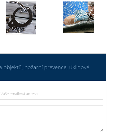
a objektů, požární prevence, úklidové