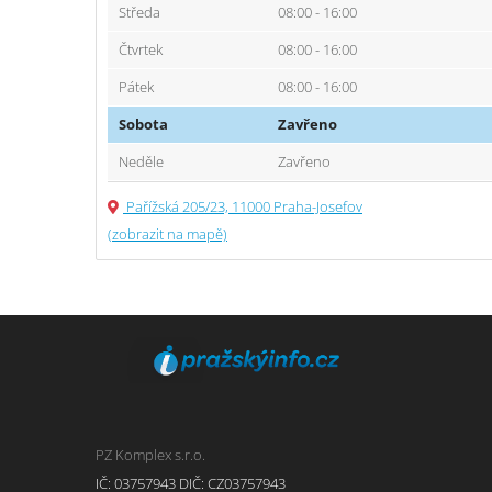
Středa
08:00 - 16:00
Čtvrtek
08:00 - 16:00
Pátek
08:00 - 16:00
Sobota
Zavřeno
Neděle
Zavřeno
Pařížská 205/23, 11000 Praha-Josefov
(zobrazit na mapě)
PZ Komplex s.r.o.
IČ: 03757943 DIČ: CZ03757943