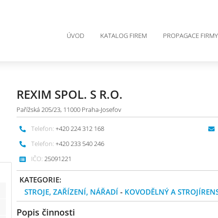
ÚVOD
KATALOG FIREM
PROPAGACE FIRMY
REXIM SPOL. S R.O.
Pařížská 205/23, 11000 Praha-Josefov
Telefon:
+420 224 312 168
Telefon:
+420 233 540 246
IČO:
25091221
KATEGORIE:
STROJE, ZAŘÍZENÍ, NÁŘADÍ
-
KOVODĚLNÝ A STROJÍREN
Popis činnosti