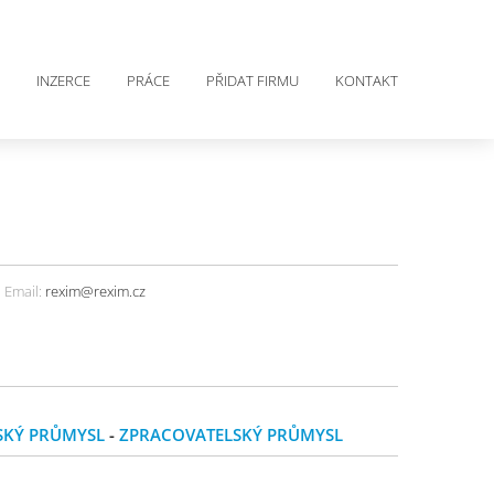
INZERCE
PRÁCE
PŘIDAT FIRMU
KONTAKT
Email:
rexim@rexim.cz
SKÝ PRŮMYSL
-
ZPRACOVATELSKÝ PRŮMYSL