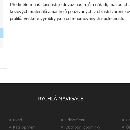
Předmětem naší činnosti je dovoz nástrojů a nářadí, mazacích a
kovových materiálů a nástrojů používaných v oblasti tváření ko
profilů. Veškeré výrobky jsou od renomovaných společností.
RYCHLÁ NAVIGACE
Úvod
Přidat firmu
Pa
Katalog firem
Obchodní podmínky
Ús