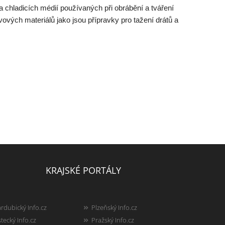
 chladicích médií používaných při obrábění a tváření
vových materiálů jako jsou přípravky pro tažení drátů a
KRAJSKÉ PORTÁLY
rdubický Info.cz
Plzeňský Info.cz
tecký Info.cz
Pražský Info.cz